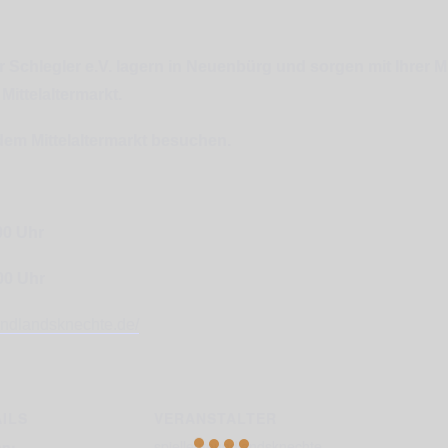
r Schlegler e.V. lagern in Neuenbürg und sorgen mit Ihre
ittelaltermarkt.
 dem Mittelaltermarkt besuchen.
00 Uhr
00 Uhr
undlandsknechte.de/
ILS
VERANSTALTER
spielleuteundlandsknechte
nn: