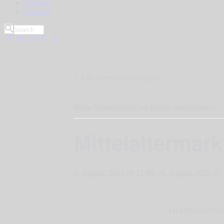
Termine
Kontakt
« Alle Veranstaltungen
Diese Veranstaltung hat bereits stattgefunden.
Mittelaltermar
5. August, 2023 @ 12:00
-
6. August, 2023 @ 
Historisch