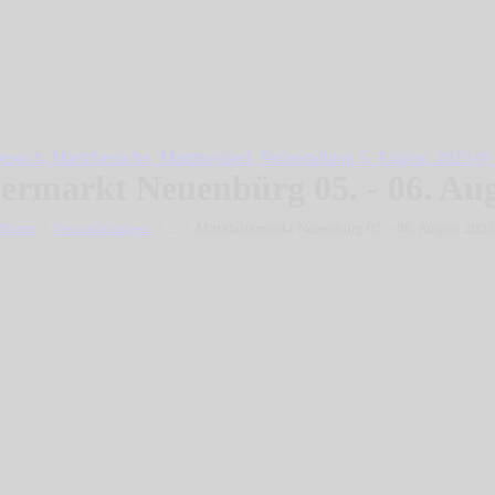
besuch,
Marktbesuche,
Martinsvögel,
Veranstaltung
5. August, 2023 @ 
termarkt Neuenbürg 05. - 06. Au
Home
Veranstaltungen
...
Mittelaltermarkt Neuenbürg 05. - 06. August 2023