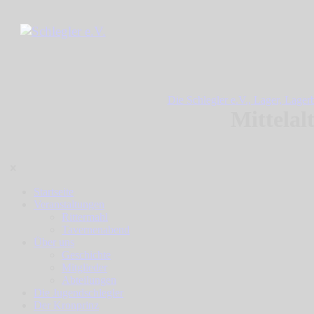
Die Schlegler e.V.,
Lager,
Lager
Mittelal
Startseite
Veranstaltungen
Rittermahl
Tavernenabend
Über uns
Geschichte
Mitglieder
Abteilungen
Die Jugendschlegler
Der Kronprinz