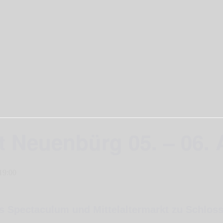
kt Neuenbürg 05. – 06.
19:00
es Spectaculum und Mittelaltermarkt zu Schlos