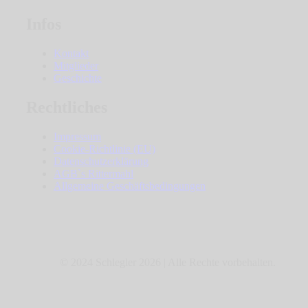
Infos
Kontakt
Mitglieder
Geschichte
Rechtliches
Impressum
Cookie-Richtlinie (EU)
Datenschutzerklärung
AGB`s Rittermahl
Allgemeine Geschäftsbedingungen
© 2024 Schlegler 2026 | Alle Rechte vorbehalten.