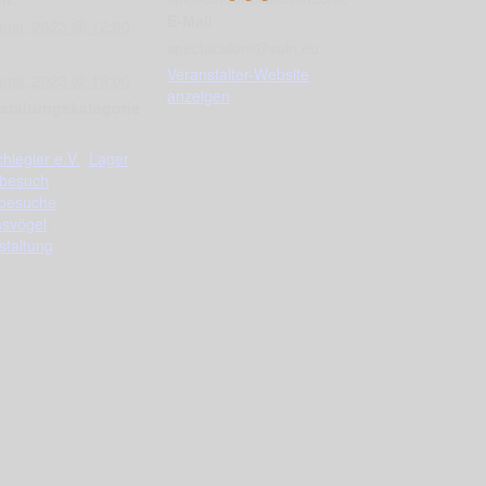
E-Mail
gust, 2023 @ 12:00
spectaculum@suln.eu
:
Veranstalter-Website
gust, 2023 @ 19:00
anzeigen
staltungskategorie
hlegler e.V.
,
Lager
,
besuch
,
besuche
,
nsvögel
,
staltung