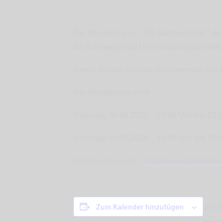
Die Musikgruppe „Die Martinsvögel“ de
für Kurzweyl und Unterhaltung auf dem M
Gerne dürfen Sie uns bei Interesse auf
Die Marktzeiten sind:
Samstag 05.08.2023 12:00 Uhr bis 23:
Sonntag 06.08.2023 11:00 Uhr bis 19:
Weitere Infos unter:
http://www.spielleute
Zum Kalender hinzufügen
DETA
Begi