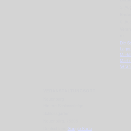
5. Au
Ende
6. Au
Veran
n:
Die Sc
Lager
Markt
Marti
Veran
VERANSTALTUNGSORT
Neuenbürg
Hintere Schlosssteige
Schlossgarten
Neuenbürg
,
75305
Deutschland
Google Karte