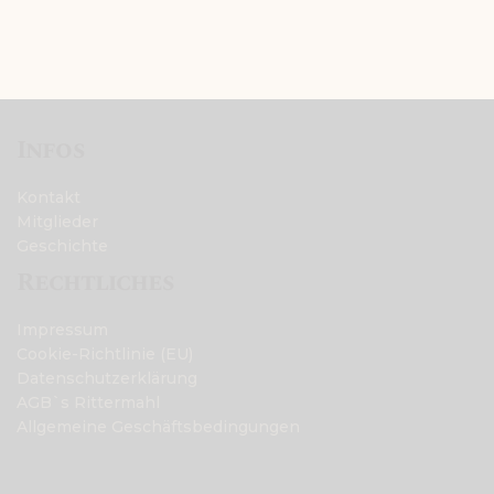
Infos
Kontakt
Mitglieder
Geschichte
Rechtliches
Impressum
Cookie-Richtlinie (EU)
Datenschutzerklärung
AGB`s Rittermahl
Allgemeine Geschäftsbedingungen