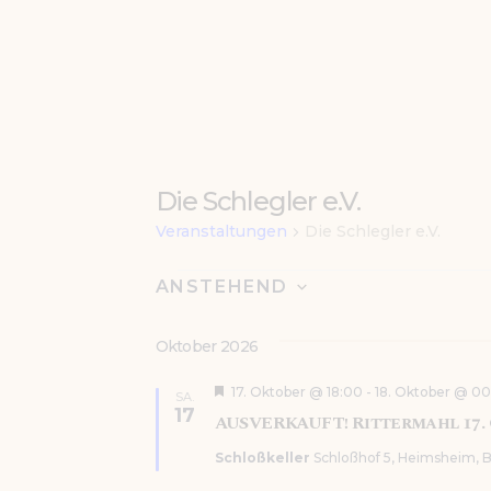
Die Schlegler e.V.
Veranstaltungen
Die Schlegler e.V.
Veranstalt
ANSTEHEND
D
a
Oktober 2026
t
u
H
17. Oktober @ 18:00
-
18. Oktober @ 0
SA.
m
e
17
AUSVERKAUFT! Rittermahl 17. 
r
w
v
ä
Schloßkeller
Schloßhof 5, Heimsheim,
o
h
r