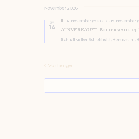
g
l
e
November 2026
e
h
o
n
H
14. November @ 18:00
-
15. November 
b
SA.
.
e
e
14
AUSVERKAUFT! Rittermahl 14.
r
n
v
Schloßkeller
Schloßhof 5, Heimsheim,
o
r
g
e
h
Veranstaltungen
Vorherige
o
b
e
n