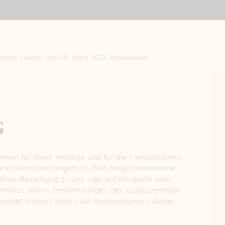
KONTAKT
n zuletzt am 28. März 2022 aktualisiert
g
ten für diese Website und für die Transaktionen
d Dienstleistungen. Du bist möglicherweise an
 deine Beziehung zu uns oder auf Produkte oder
erhältst. Wenn Bestimmungen der Zusatzverträge
nflikt stehen, haben die Bestimmungen dieser