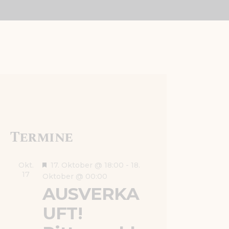
Termine
H
Okt.
17. Oktober @ 18:00
-
18.
17
e
Oktober @ 00:00
r
AUSVERKA
v
UFT!
o
r