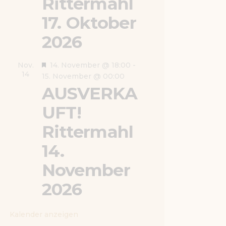
Rittermahl
g
e
17. Oktober
h
2026
o
b
e
H
Nov.
14. November @ 18:00
-
n
14
e
15. November @ 00:00
r
AUSVERKA
v
UFT!
o
r
Rittermahl
g
e
14.
h
November
o
b
2026
e
n
Kalender anzeigen