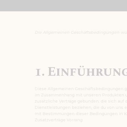
Die Allgemeinen Geschäftsbedingungen wurde
1. Einführun
Diese Allgemeinen Geschäftsbedingungen gel
im Zusammenhang mit unseren Produkten un
zusätzliche Verträge gebunden, die sich auf
Dienstleistungen beziehen, die du von uns 
mit Bestimmungen dieser Bedingungen in Ko
Zusatzverträge Vorrang.