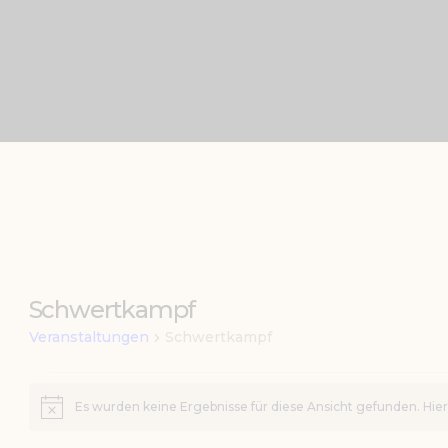
TERMINE
KONTAKT
Schwertkampf
Veranstaltungen
Schwertkampf
Veranstaltun
Es wurden keine Ergebnisse für diese Ansicht gefunden. Hie
H
i
n