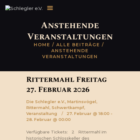
STARTSEITE
VERANSTALTUNGEN
Anstehende
ÜBER UNS
Veranstaltungen
DIE
HOME
ALLE BEITRÄGE
JUGENDSCHLEGLER
ANSTEHENDE
DER KRONPRINZ
VERANSTALTUNGEN
TERMINE
KONTAKT
Rittermahl Freitag
27. Februar 2026
Die Schlegler e.V.,
Martinsvögel,
Rittermahl,
Schwertkampf,
Veranstaltung
27. Februar @ 18:00 -
28. Februar @ 00:00
Verfügbare Tickets: 2 Rittermahl im
historischen Schlosskeller des