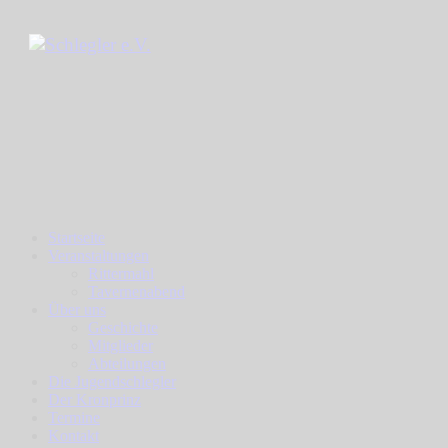
Startseite
Veranstaltungen
Rittermahl
Tavernenabend
Über uns
Geschichte
Mitglieder
Abteilungen
Die Jugendschlegler
Der Kronprinz
Termine
Kontakt