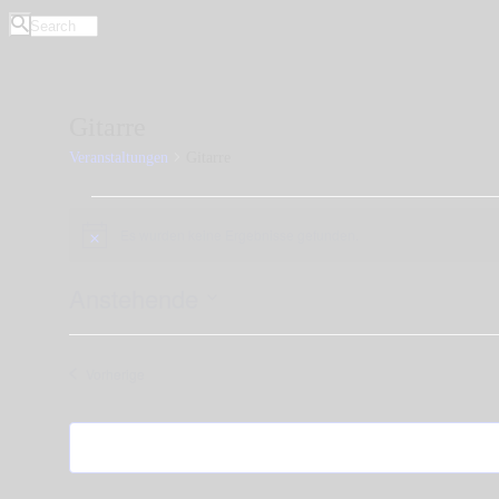
Gitarre
Veranstaltungen
Gitarre
Veranstaltungen
Es wurden keine Ergebnisse gefunden.
Hinweis
Anstehende
Datum
wählen.
Veranstaltungen
Vorherige