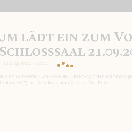
KONTAKT
um lädt ein zum V
Schlosssaal 21.09.2
, 2023 @ 19:00 - 22:30
lters im Südwesten. Die Rolle der Ritter – von den Martinsvö
torium (HGF) lädt Sie ein an dem Vortrag „Das Ende…