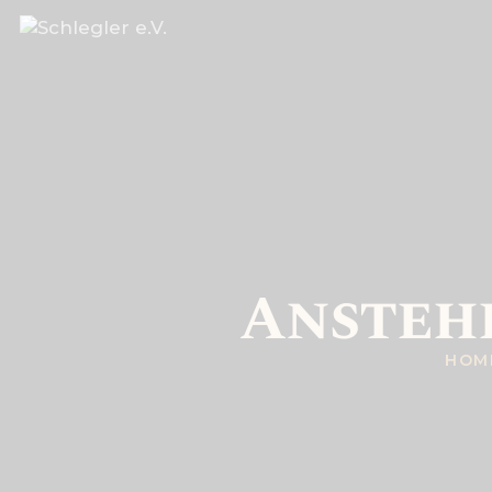
Ansteh
HOM