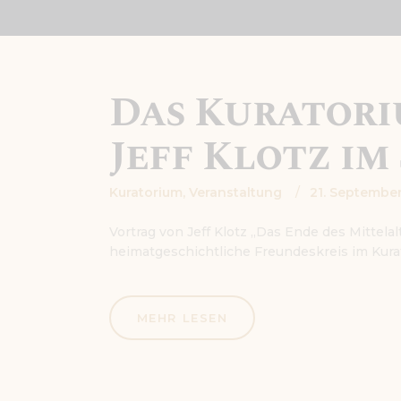
Das Kuratori
Jeff Klotz im 
Kuratorium,
Veranstaltung
21. September
Vortrag von Jeff Klotz „Das Ende des Mittela
heimatgeschichtliche Freundeskreis im Kura
MEHR LESEN