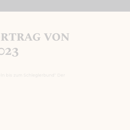
ortrag von
023
geln bis zum Schleglerbund“ Der