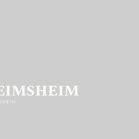
eimsheim
SHEIM