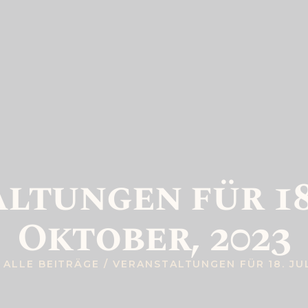
STARTSEITE
VERANSTALTUN
GEN
ÜBER UNS
DIE
tungen für 18. 
JUGENDSCHLE
Oktober, 2023
GLER
DER
ALLE BEITRÄGE
VERANSTALTUNGEN FÜR 18. JULI 
KRONPRINZ