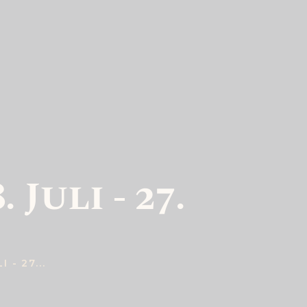
Juli - 27.
- 27...