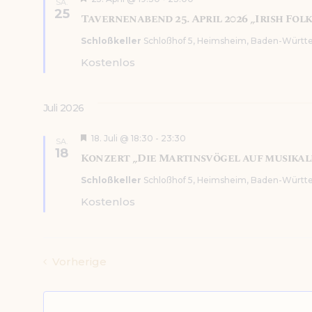
SA.
e
m
25
Tavernenabend 25. April 2026 „Irish Folk
r
w
v
Schloßkeller
Schloßhof 5, Heimsheim, Baden-Württ
o
ä
r
Kostenlos
h
g
e
l
h
e
o
Juli 2026
b
n
e
.
n
H
18. Juli @ 18:30
-
23:30
SA.
e
18
Konzert „Die Martinsvögel auf musikalis
r
v
Schloßkeller
Schloßhof 5, Heimsheim, Baden-Württ
o
r
Kostenlos
g
e
h
o
b
Veranstaltungen
Vorherige
e
n