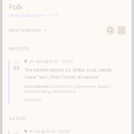
Folk
Veranstaltungen
Folk
Veranstaltun
Ve
V
SUCHE
ANSTEHENDE
LIST
Datum
A
Su
wählen.
April 2026
N
un
Hervorgehoben
25. April @ 19:30
-
23:00
SA.
25
Tavernenabend 25. April 2026 „Irish
Folk“ mit „The Celtic Buskers“
Ans
Schloßkeller
Schloßhof 5, Heimsheim, Baden-
Württemberg, Deutschland
Na
Kostenlos
Juli 2026
Hervorgehoben
18. Juli @ 18:30
-
23:30
SA.