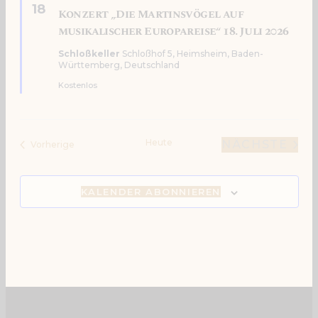
18
Konzert „Die Martinsvögel auf
musikalischer Europareise“ 18. Juli 2026
Schloßkeller
Schloßhof 5, Heimsheim, Baden-
Württemberg, Deutschland
Kostenlos
Heute
NÄCHSTE
Veranstaltungen
Vorherige
VERANS
KALENDER ABONNIEREN