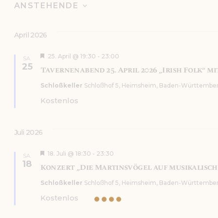
Veranstaltun
ANSTEHENDE
D
a
April 2026
t
u
H
25. April @ 19:30
-
23:00
SA.
e
m
25
Tavernenabend 25. April 2026 „Irish Folk“ mi
r
w
v
Schloßkeller
Schloßhof 5, Heimsheim, Baden-Württember
o
ä
r
Kostenlos
h
g
e
l
h
e
o
Juli 2026
b
n
e
.
n
H
18. Juli @ 18:30
-
23:30
SA.
e
18
Konzert „Die Martinsvögel auf musikalischer
r
v
Schloßkeller
Schloßhof 5, Heimsheim, Baden-Württember
o
r
Kostenlos
g
e
h