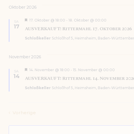
o
Oktober 2026
b
e
n
H
17. Oktober @ 18:00
-
18. Oktober @ 00:00
SA.
e
17
AUSVERKAUFT! Rittermahl 17. Oktober 2026
r
v
Schloßkeller
Schloßhof 5, Heimsheim, Baden-Württember
o
r
g
e
November 2026
h
o
b
H
14. November @ 18:00
-
15. November @ 00:00
SA.
e
e
14
AUSVERKAUFT! Rittermahl 14. November 202
n
r
v
Schloßkeller
Schloßhof 5, Heimsheim, Baden-Württember
o
r
g
e
h
Veranstaltungen
Vorherige
o
b
e
n