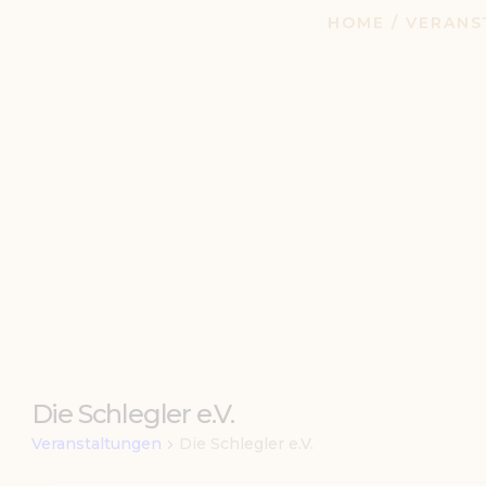
HOME
VERANS
TERMINE
KONTAKT
Die Schlegler e.V.
Veranstaltungen
Die Schlegler e.V.